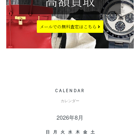
高額買取
メールでの
無料査定はこちら
CALENDAR
カレンダー
2026年8月
日
月
火
水
木
金
土