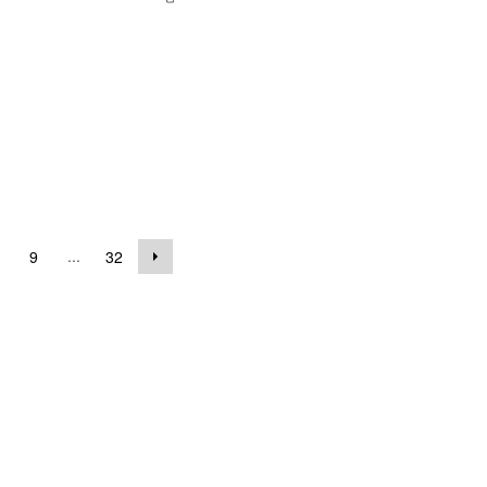
...
9
32