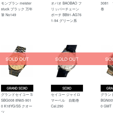
モンブラン meister
オバオ BAOBAO フ
3081
stuck ブラック 万年
リッパーチェーン
巻
筆 No149
ポーチ BB91-AG76
1-94 グリーン系
SOLD OUT
SOLD OUT
SO
GRAND SEIKO
SEIKO
GRA
グランドセイコー S
セイコー ジャイロ
グラン
SBG008 8N65-901
マーベル 自動巻
BGN005
0 K18YG/SS クオー
Cal.290
0 GM
ツ