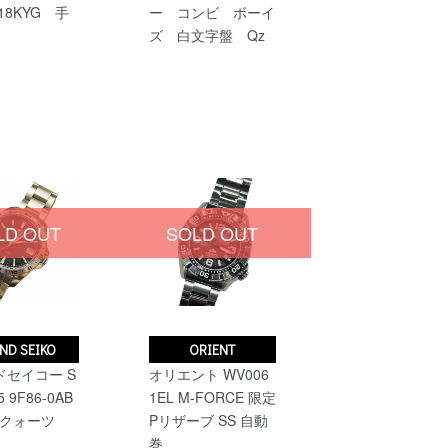
 18KYG 手
ー コンビ ボーイ
ズ 白文字盤 Qz
LD OUT
SOLD OUT
ND SEIKO
ORIENT
ドセイコー S
オリエント WV006
 9F86-0AB
1EL M-FORCE 限定
T クォーツ
Pリザーブ SS 自動
巻