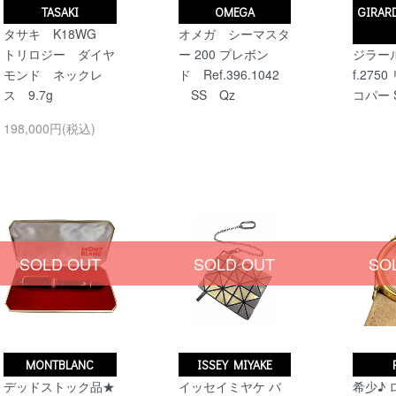
TASAKI
OMEGA
GIRAR
タサキ K18WG
オメガ シーマスタ
トリロジー ダイヤ
ー 200 プレボン
ジラール
モンド ネックレ
ド Ref.396.1042
f.275
ス 9.7g
SS Qz
コパー 
198,000円(税込)
SOLD OUT
SOLD OUT
SO
MONTBLANC
ISSEY MIYAKE
デッドストック品★
イッセイミヤケ バ
希少♪