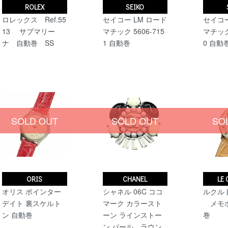
ROLEX
SEIKO
ロレックス Ref.55
セイコー LM ロード
セイコー
13 サブマリー
マチック 5606-715
マチック 
ナ 自動巻 SS
1 自動巻
0 自動
SOLD OUT
SOLD OUT
SO
ORIS
CHANEL
LE
オリス ポインター
シャネル 06C ココ
ルクルト
デイト 裏スケルト
マーク カラースト
メモボ
ン 自動巻
ーン ラインストー
巻
ン パール ラウン