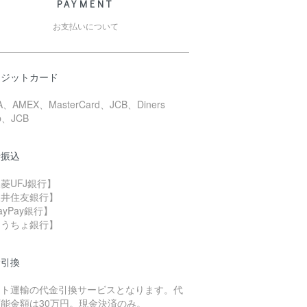
PAYMENT
お支払いについて
レジットカード
A、AMEX、MasterCard、JCB、Diners
b、JCB
行振込
菱UFJ銀行】
三井住友銀行】
ayPay銀行】
ゆうちょ銀行】
金引換
マト運輸の代金引換サービスとなります。代
能金額は30万円。現金決済のみ。