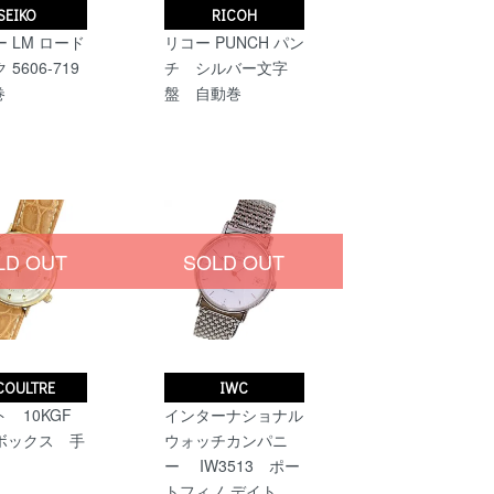
SEIKO
RICOH
 LM ロード
リコー PUNCH パン
5606-719
チ シルバー文字
巻
盤 自動巻
LD OUT
SOLD OUT
 COULTRE
IWC
 10KGF
インターナショナル
ックス 手
ウォッチカンパニ
ー IW3513 ポー
トフィノ デイト