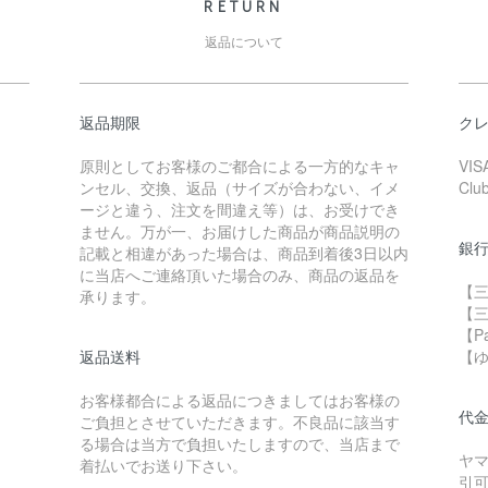
RETURN
返品について
返品期限
ク
原則としてお客様のご都合による一方的なキャ
VIS
ンセル、交換、返品（サイズが合わない、イメ
Clu
ージと違う、注文を間違え等）は、お受けでき
ません。万が一、お届けした商品が商品説明の
銀
記載と相違があった場合は、商品到着後3日以内
に当店へご連絡頂いた場合のみ、商品の返品を
【三
承ります。
【
【P
返品送料
【
お客様都合による返品につきましてはお客様の
代
ご負担とさせていただきます。不良品に該当す
る場合は当方で負担いたしますので、当店まで
ヤ
着払いでお送り下さい。
引可