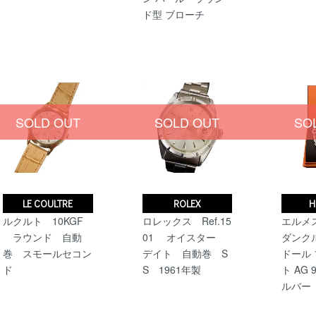
ド型 ブローチ
SOLD OUT
SOLD OUT
SO
LE COULTRE
ROLEX
H
ルクルト 10KGF
ロレックス Ref.15
エルメ
ラウンド 自動
01 オイスター
ダンク
巻 スモールセコン
デイト 自動巻 S
ドール
ド
S 1961年製
ト AG 9
ルバー