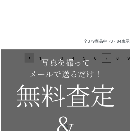
全
379
商品中
73 - 84
表示
...
1
3
4
5
6
7
8
9
写真を撮って
メールで送るだけ！
無料査定
&