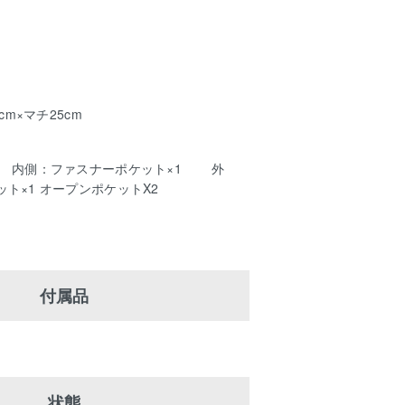
cm×マチ25cm
 内側：ファスナーポケット×1 外
ト×1 オープンポケットX2
付属品
状態