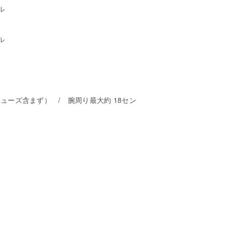
ル
ル
リューズ含まず） / 腕周り最大約 18セン