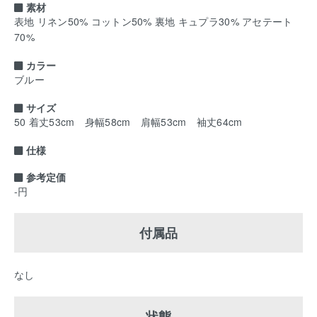
素材
表地 リネン50% コットン50% 裏地 キュプラ30% アセテート
70%
カラー
ブルー
サイズ
50 着丈53cm 身幅58cm 肩幅53cm 袖丈64cm
仕様
参考定価
-円
付属品
なし
状態