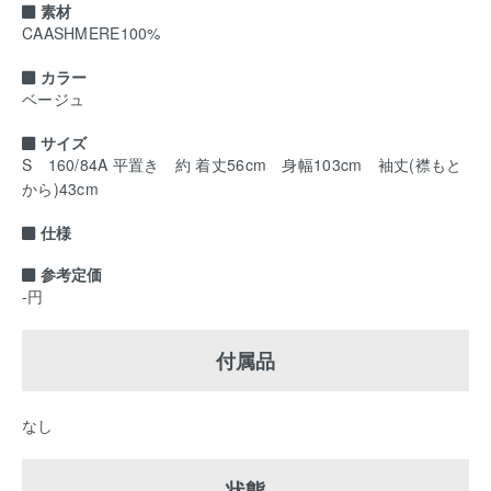
素材
CAASHMERE100%
カラー
ベージュ
サイズ
S 160/84A 平置き 約 着丈56cm 身幅103cm 袖丈(襟もと
から)43cm
仕様
参考定価
-円
付属品
なし
状態