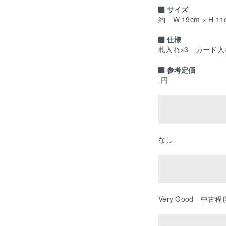
サイズ
約 W 19cm × H 11c
仕様
札入れ×3 カード入
参考定価
-円
なし
Very Good 中古