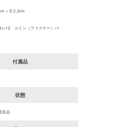
m × D 2.2cm
れ×12 コイン（ファスナー）×1
付属品
状態
程度良品