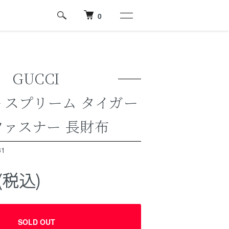
0
GUCCI
G スプリーム タイガー
ァスナー 長財布
1
円(税込)
SOLD OUT