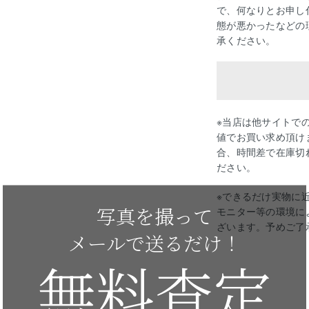
で、何なりとお申し
態が悪かったなどの
承ください。
※当店は他サイトで
値でお買い求め頂け
合、時間差で在庫切
ださい。
※できるだけ実物に
写真を撮って
モニター等の環境に
ざいます。予めご了
メールで送るだけ！
無料査定