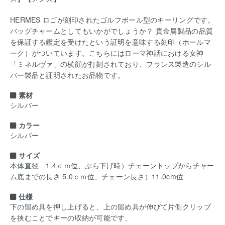
HERMES ロゴが刻印されたゴルフボール型のキーリングです。
バッグチャームとしてもいかがでしょうか？ 貴金属製品の品質
を保証する鑑定を受けたという証明を意味する刻印（ホールマ
ーク）がついています。こちらにはローマ神話における女神
「ミネルヴァ」の横顔が打刻されており、フランス製造のシル
バー製品と証明されたお品物です。
素材
シルバー
カラー
シルバー
サイズ
本体直径 1.4ｃｍ位、ぶら下げ時）チェーントップからチャー
ム底までの長さ 5.0ｃｍ位、チェーン長さ）11.0cm位
仕様
下の留め具を押し上げると、上の留め具が伸びて片側クリップ
を挟むことでキーの収納が可能です、