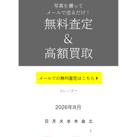
写真を撮って
メールで送るだけ！
無料査定
&
高額買取
メールでの
無料査定はこちら
CALENDAR
カレンダー
2026年8月
日
月
火
水
木
金
土
1