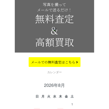
写真を撮って
メールで送るだけ！
無料査定
&
高額買取
メールでの
無料査定はこちら
CALENDAR
カレンダー
2026年8月
日
月
火
水
木
金
土
1