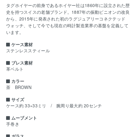
タグホイヤーの前身であるホイヤー社は1860年に設立された歴
史を持つスイスの老舗ブランド。1887年の振動ピニオンの改良
から、2015年に発表された初のラグジュアリーコネクテッド
ウォッチ、そして今でも現在の時計製造業界の基盤を定義して
います。
ケース素材
ステンレススティール
ブレス素材
革ベルト
カラー
茶 BROWN
サイズ
ケース約 33×33ミリ / 腕周り最大約 20センチ
ムーブメント
手巻き
ガラス