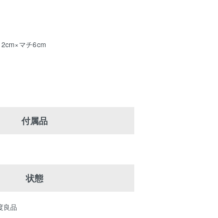
12cm×マチ6cm
付属品
状態
程度良品