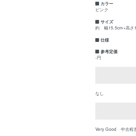
カラー
ピンク
サイズ
約 幅15.5cm×高さ
仕様
参考定価
-円
なし
Very Good 中古