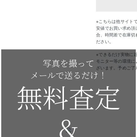
※こちらは他サイト
安値でお買い求め頂
合、時間差で在庫切
ださい。
※できるだけ実物に
写真を撮って
モニター等の環境に
ざいます。予めご了
メールで送るだけ！
無料査定
&