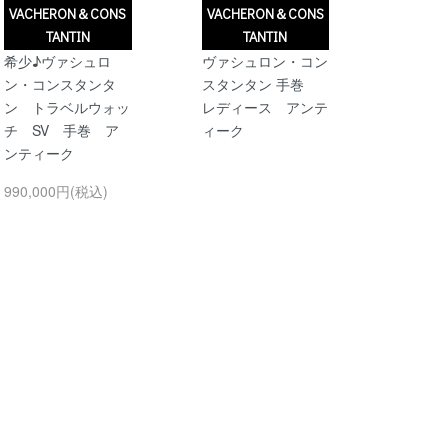
VACHERON＆CONS
VACHERON＆CONS
TANTIN
TANTIN
希少♪ヴァシュロ
ヴァシュロン・コン
ン・コンスタンタ
スタンタン 手巻
ン トラベルウォッ
レディース アンテ
チ SV 手巻 ア
ィーク
ンティーク
990,000円(税込)