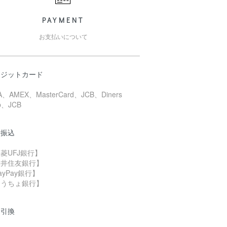
PAYMENT
お支払いについて
レジットカード
A、AMEX、MasterCard、JCB、Diners
b、JCB
行振込
菱UFJ銀行】
三井住友銀行】
ayPay銀行】
ゆうちょ銀行】
金引換