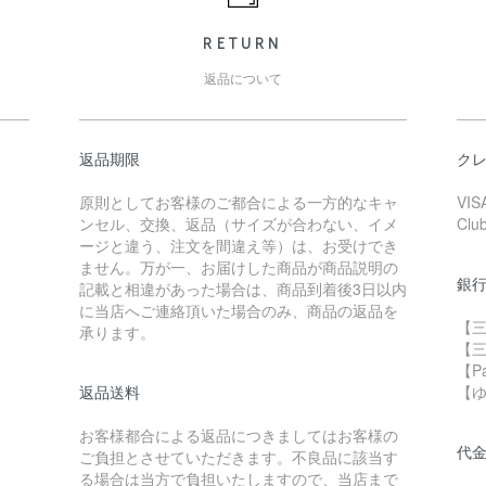
RETURN
返品について
返品期限
ク
原則としてお客様のご都合による一方的なキャ
VIS
ンセル、交換、返品（サイズが合わない、イメ
Clu
ージと違う、注文を間違え等）は、お受けでき
ません。万が一、お届けした商品が商品説明の
銀
記載と相違があった場合は、商品到着後3日以内
に当店へご連絡頂いた場合のみ、商品の返品を
【三
承ります。
【
【P
返品送料
【
お客様都合による返品につきましてはお客様の
代
ご負担とさせていただきます。不良品に該当す
る場合は当方で負担いたしますので、当店まで