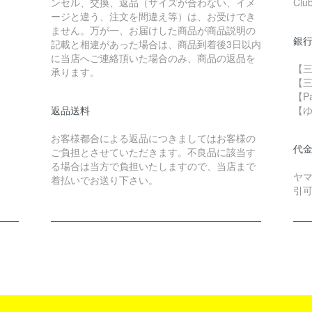
ンセル、交換、返品（サイズが合わない、イメ
Clu
ージと違う、注文を間違え等）は、お受けでき
ません。万が一、お届けした商品が商品説明の
銀
記載と相違があった場合は、商品到着後3日以内
に当店へご連絡頂いた場合のみ、商品の返品を
【三
承ります。
【
【P
返品送料
【
お客様都合による返品につきましてはお客様の
代
ご負担とさせていただきます。不良品に該当す
る場合は当方で負担いたしますので、当店まで
ヤ
着払いでお送り下さい。
引可