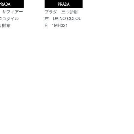
PRADA
PRADA
 サフィアー
プラダ 三つ折財
ロコダイル
布 DAINO COLOU
り財布
R 1MH021