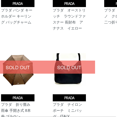
PRADA
PRADA
プラダ パンダ キー
プラダ オーストリ
プラダ
ホルダー キーリン
ッチ ラウンドファ
ノ ク
グ バッグチャーム
スナー 長財布 ア
二つ折
ナナス イエロー
SOLD OUT
SOLD OUT
PRADA
PRADA
プラダ 折り畳み
プラダ ナイロン
雨傘 手開き式 8本
ポーチ ミニバッ
骨 ブラウン
グ ITALY