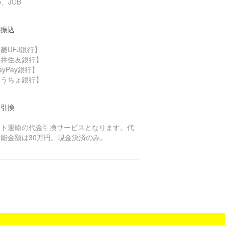
b、JCB
行振込
菱UFJ銀行】
三井住友銀行】
ayPay銀行】
ゆうちょ銀行】
金引換
マト運輸の代金引換サービスとなります。代
能金額は30万円。現金決済のみ。