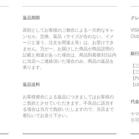
返品期限
ク
原則としてお客様のご都合による一方的なキャ
VIS
ンセル、交換、返品（サイズが合わない、イメ
Clu
ージと違う、注文を間違え等）は、お受けでき
ません。万が一、お届けした商品が商品説明の
銀
記載と相違があった場合は、商品到着後3日以内
に当店へご連絡頂いた場合のみ、商品の返品を
【三
承ります。
【
【P
返品送料
【
お客様都合による返品につきましてはお客様の
代
ご負担とさせていただきます。不良品に該当す
る場合は当方で負担いたしますので、当店まで
ヤ
着払いでお送り下さい。
引可