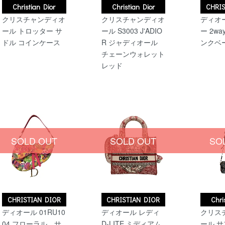
Christian Dior
Christian Dior
CHRIS
クリスチャンディオ
クリスチャンディオ
ディオ
ール トロッター サ
ール S3003 J'ADIO
ー 2wa
ドル コインケース
R ジャディオール
ンクベ
チェーンウォレット
レッド
SOLD OUT
SOLD OUT
SO
CHRISTIAN DIOR
CHRISTIAN DIOR
Chri
ディオール 01RU10
ディオール レディ
クリス
04 フローラル サ
D-LITE ミディアム
ール サ