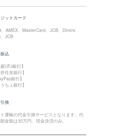
レジットカード
A、AMEX、MasterCard、JCB、Diners
b、JCB
行振込
菱UFJ銀行】
三井住友銀行】
ayPay銀行】
ゆうちょ銀行】
金引換
マト運輸の代金引換サービスとなります。代
能金額は30万円。現金決済のみ。