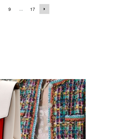
...
9
17