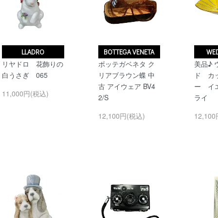
LLADRO
BOTTEGA VENETA
WE
リヤドロ 花飾りの
ボッテガベネタ ク
美品♪
白うさぎ 065
リアブラウン蝶 中
ド カ
古 アイウェア BV4
ー イ
11,000円(税込)
2/S
ライ
12,100円(税込)
12,10