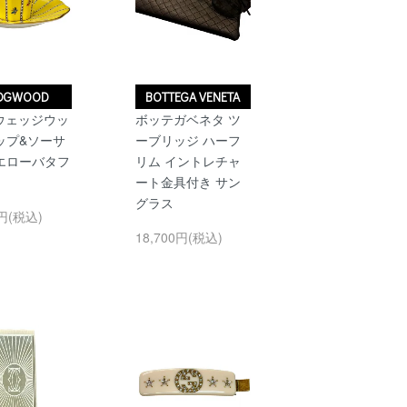
DGWOOD
BOTTEGA VENETA
 ウェッジウッ
ボッテガベネタ ツ
ップ&ソーサ
ーブリッジ ハーフ
エローバタフ
リム イントレチャ
ート金具付き サン
グラス
0円(税込)
18,700円(税込)