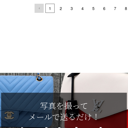
1
2
3
4
5
6
7
8
写真を撮って
メールで送るだけ！