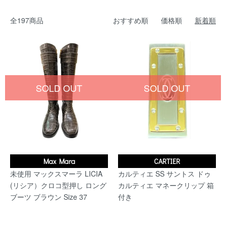
全197商品
おすすめ順
価格順
新着順
SOLD OUT
SOLD OUT
Max Mara
CARTIER
未使用 マックスマーラ LICIA
カルティエ SS サントス ドゥ
(リシア）クロコ型押し ロング
カルティエ マネークリップ 箱
ブーツ ブラウン Size 37
付き