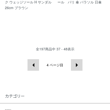
ク ウェッジソール H サンダル
ール パリ 傘 パラソル 日傘
26cm ブラウン
全
197
商品中
37 - 48
表示
4
ページ目
カテゴリー